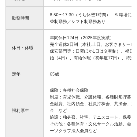
8:50〜17:30（うち休憩1時間） ※職場に
勤務時間
替制勤務／シフト制勤務あり
年間休日124日（2025年度実績）
完全週休2日制（本社:土日、お客さまサービ
休日・休暇
保安部門等：日曜ほか1日は交替制）、祝日
始（4日）、有給休暇（初年度17日）、特別
定年
65歳
保険：各種社会保険
制度：育児休職、介護休職、各種財形貯蓄、
金融資、社内預金、社員持株会、共済会、退
福利厚生
金 など
施設：独身寮、社宅、テニスコート、保養所
その他：各種体育・文化サークル活動、会員
ーツクラブ法人会員など