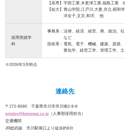
【高専】宇部工業,木更津工業,福島工業 他
【短大】青山学院,江戸川,大妻,共立,昭和学院,
洋女子,文京,和洋, 他
事務系：法律、経済、経営、商、政治、社会
採用実績学
など
科
技術系：電気、電子、機械、建築、資源、化
業化学、経営工学、管理工学、土木
※2026年3月時点
連絡先
〒272-8580 千葉県市川市市川南2-8-8
employ@keiyogas.co.jp
（人事部採用担当）
交通機関
JR総武線 市川駅南口より徒歩約6分