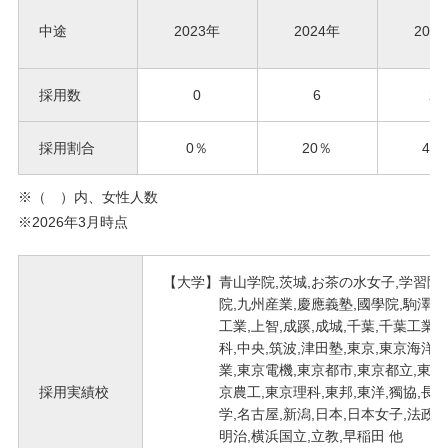
中途
2023年
2024年
202
採用数
0
6
20
採用割合
0％
20％
47
※（ ）内、女性人数
※2026年3月時点
【大学】青山学院,茨城,お茶の水女子,学習院
院,九州産業,慶應義塾,國學院,駒澤,
工業,上智,成蹊,成城,千葉,千葉工業,
科,中央,筑波,津田塾,東京,東京海洋,
業,東京電機,東京都市,東京都立,東京
採用実績校
京農工,東京理科,東邦,東洋,獨協,長
学,名古屋,新潟,日本,日本女子,法政,
明治,横浜国立,立教,早稲田 他