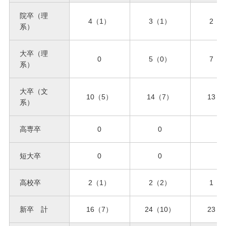
院卒（理
4（1）
3（1）
2（
系）
大卒（理
0
5（0）
7（
系）
大卒（文
10（5）
14（7）
13（
系）
高専卒
0
0
0
短大卒
0
0
0
高校卒
2（1）
2（2）
1（
新卒 計
16（7）
24（10）
23（